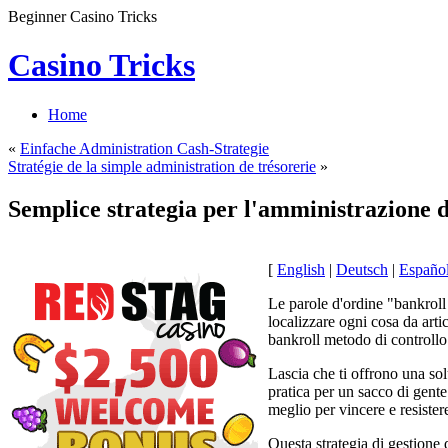
Beginner Casino Tricks
Casino Tricks
Home
«
Einfache Administration Cash-Strategie
Stratégie de la simple administration de trésorerie
»
Semplice strategia per l'amministrazione d
[
English
|
Deutsch
|
Españo
Le parole d'ordine "bankroll 
localizzare ogni cosa da arti
bankroll metodo di controllo 
Lascia che ti offrono una so
pratica per un sacco di gent
meglio per vincere e resistere
Questa strategia di gestione