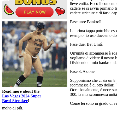
lieve entità. Ecco il contenu
cadere se si avvia primario fu
cadere striature e di farvi ca
Fase uno: Bankroll
La prima tappa potrebbe esse
esempio, io uso duecento dol
Fase due: Bet Unità
Un'unità di scommesse è sost
vogliamo dividere il nostro 
Dividendo il mio bankroll da
Fase 3: Azione
Supponiamo che ci sia un 8 ta
scommessa è di otto dollari. 
Occasionalmente, è necessario 
Read more about the
300, la mia scommessa unità
Las Vegas 2024 Super
Bowl Streaker
!
Come lei sono in grado di ved
molto di più.