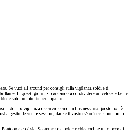
a. Se vuoi all-around per consigli sulla vigilanza soldi e ti
brillante. In questi giorni, sto andando a condividere un veloce e facile
ichiede solo un minuto per imparare.
ersi in denaro vigilanza e correre come un business, ma questo non è
a gestire le vostre sessioni, darete il vostro sé un'occasione molto
at, Pontoon e così via. Scommesse e poker richiederebbe un ritocco di