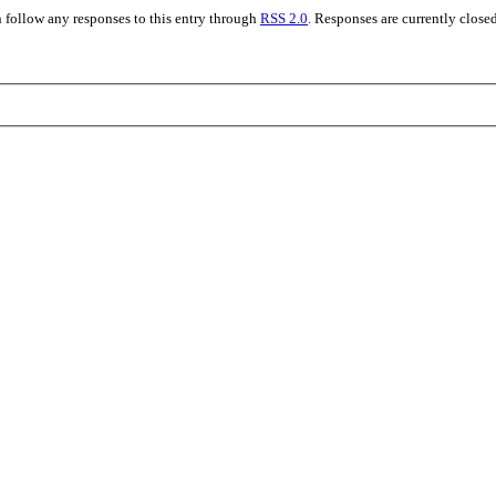
n follow any responses to this entry through
RSS 2.0
. Responses are currently close