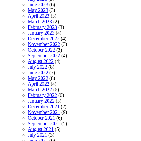
June 2023
(6)
May 2023
(3)
April 2023
(3)
March 2023
(2)
February 2023
(3)
January 2023
(4)
December 2022
(4)
November 2022
(3)
October 2022
(3)
September 2022
(4)
August 2022
(4)
July 2022
(8)
June 2022
(7)
May 2022
(8)
April 2022
(4)
March 2022
(6)
February 2022
(6)
January 2022
(3)
December 2021
(2)
November 2021
(9)
October 2021
(6)
September 2021
(5)
August 2021
(5)
July 2021
(3)
June 2021
(6)