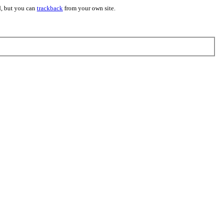
d, but you can
trackback
from your own site.