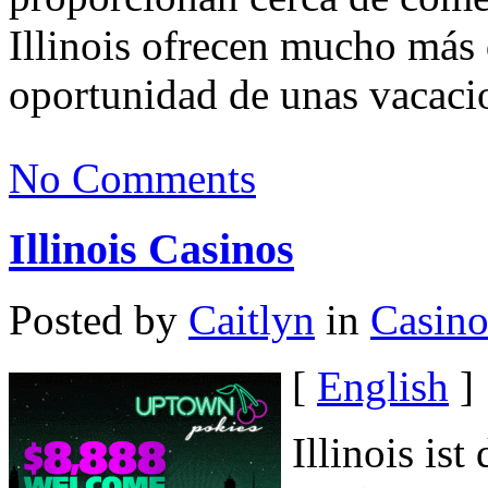
Illinois ofrecen mucho más 
oportunidad de unas vacacio
No Comments
Illinois Casinos
Posted by
Caitlyn
in
Casin
[
English
]
Illinois is