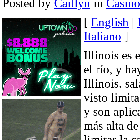
Posted by
Caitlyn
in
Casin
[
English
|
Italiano
]
Illinois es
el río, y h
Illinois. sa
visto limita
y son aplic
más alta de
limitar la 