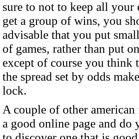
sure to not to keep all your
get a group of wins, you sho
advisable that you put smal
of games, rather than put o
except of course you think 
the spread set by odds maker
lock.
A couple of other american 
a good online page and do
to discover one that is goo