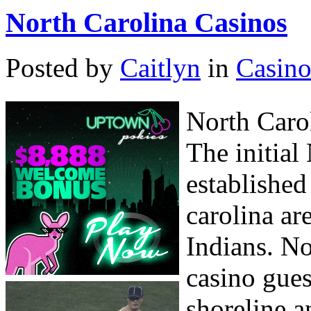
North Carolina Casinos
Posted by
Caitlyn
in
Casin
North Carol
The initial
established
carolina ar
Indians. No
casino gues
shoreline an