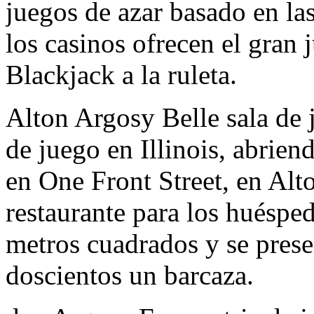
juegos de azar basado en la
los casinos ofrecen el gran
Blackjack a la ruleta.
Alton Argosy Belle sala de j
de juego en Illinois, abrien
en One Front Street, en Alt
restaurante para los huéspe
metros cuadrados y se prese
doscientos un barcaza.