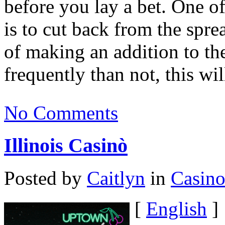
before you lay a bet. One of 
is to cut back from the spre
of making an addition to t
frequently than not, this wil
No Comments
Illinois Casinò
Posted by
Caitlyn
in
Casin
[
English
]