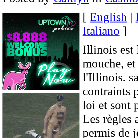
[
English
|
Italiano
]
Illinois est
mouche, et 
l'Illinois. 
contraints 
loi et sont
Les règles 
permis de j