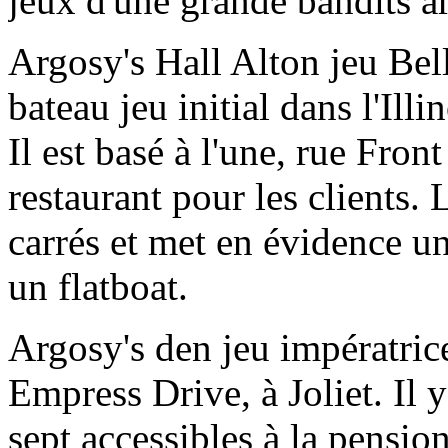
jeux d'une grande bandits a
Argosy's Hall Alton jeu Belle
bateau jeu initial dans l'Ill
Il est basé à l'une, rue Front
restaurant pour les clients.
carrés et met en évidence un
un flatboat.
Argosy's den jeu impératrice
Empress Drive, à Joliet. Il y
sept accessibles à la pension