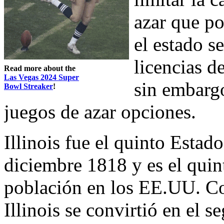
azar que po
el estado s
licencias de
Read more about the
Las Vegas 2024 Super
sin embargo
Bowl Streaker
!
juegos de azar opciones.
Illinois fue el quinto Estad
diciembre 1818 y es el quin
población en los EE.UU. Con
Illinois se convirtió en el 