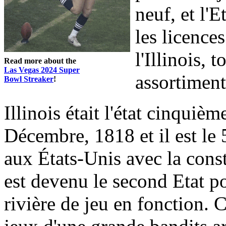
neuf, et l'E
les licences
l'Illinois, 
Read more about the
Las Vegas 2024 Super
assortiment
Bowl Streaker
!
Illinois était l'état cinquiè
Décembre, 1818 et il est le 
aux États-Unis avec la const
est devenu le second Etat po
rivière de jeu en fonction. 