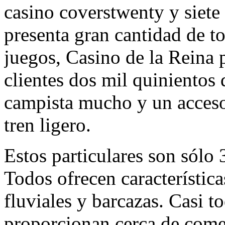
casino coverstwenty y siete
presenta gran cantidad de to
juegos, Casino de la Reina 
clientes dos mil quinientos
campista mucho y un acceso
tren ligero.
Estos particulares son sólo 
Todos ofrecen característi
fluviales y barcazas. Casi t
proporcionan cerca de comed