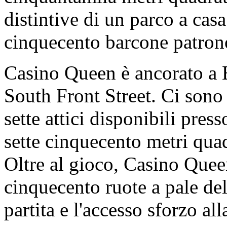
distintive di un parco a cas
cinquecento barcone patron
Casino Queen è ancorato a 
South Front Street. Ci sono
sette attici disponibili pres
sette cinquecento metri quad
Oltre al gioco, Casino Quee
cinquecento ruote a pale de
partita e l'accesso sforzo al