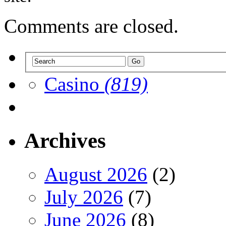
Comments are closed.
Casino
(819)
Archives
August 2026
(2)
July 2026
(7)
June 2026
(8)