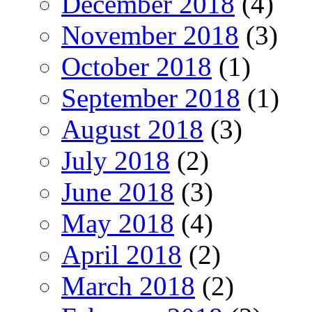
December 2018
(4)
November 2018
(3)
October 2018
(1)
September 2018
(1)
August 2018
(3)
July 2018
(2)
June 2018
(3)
May 2018
(4)
April 2018
(2)
March 2018
(2)