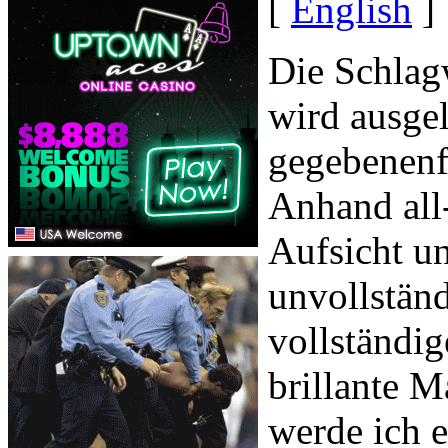
[
English
]
Die Schlag
wird ausge
gegebenenf
Anhand all
Aufsicht un
unvollstän
vollständig
brillante M
werde ich e