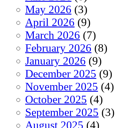
May 2026
(3)
April 2026
(9)
March 2026
(7)
February 2026
(8)
January 2026
(9)
December 2025
(9)
November 2025
(4)
October 2025
(4)
September 2025
(3)
August 2025
(4)