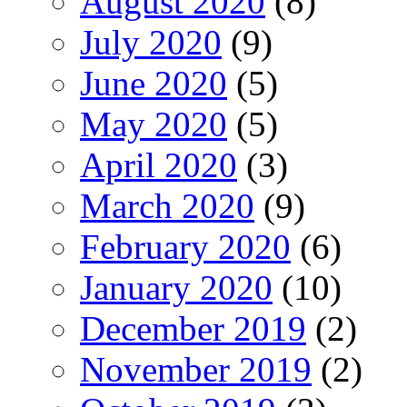
August 2020
(8)
July 2020
(9)
June 2020
(5)
May 2020
(5)
April 2020
(3)
March 2020
(9)
February 2020
(6)
January 2020
(10)
December 2019
(2)
November 2019
(2)