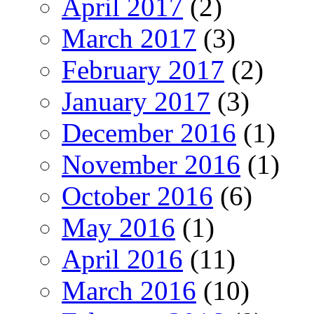
April 2017
(2)
March 2017
(3)
February 2017
(2)
January 2017
(3)
December 2016
(1)
November 2016
(1)
October 2016
(6)
May 2016
(1)
April 2016
(11)
March 2016
(10)