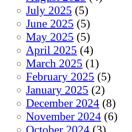
July 2025
(5)
June 2025
(5)
May 2025
(5)
April 2025
(4)
March 2025
(1)
February 2025
(5)
January 2025
(2)
December 2024
(8)
November 2024
(6)
October 2024
(3)