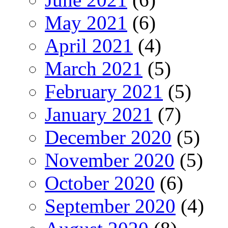
May 2021
(6)
April 2021
(4)
March 2021
(5)
February 2021
(5)
January 2021
(7)
December 2020
(5)
November 2020
(5)
October 2020
(6)
September 2020
(4)