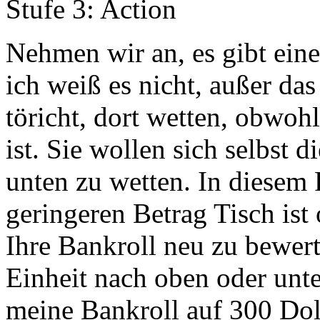
Stufe 3: Action
Nehmen wir an, es gibt eine
ich weiß es nicht, außer das 
töricht, dort wetten, obwoh
ist. Sie wollen sich selbst 
unten zu wetten. In diesem 
geringeren Betrag Tisch ist
Ihre Bankroll neu zu bewer
Einheit nach oben oder unt
meine Bankroll auf 300 Doll