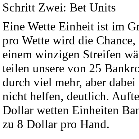
Schritt Zwei: Bet Units
Eine Wette Einheit ist im G
pro Wette wird die Chance, 
einem winzigen Streifen wä
teilen unsere von 25 Bankrol
durch viel mehr, aber dabei 
nicht helfen, deutlich. Auf
Dollar wetten Einheiten Bank
zu 8 Dollar pro Hand.