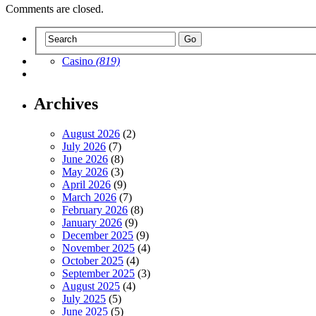
Comments are closed.
Casino
(819)
Archives
August 2026
(2)
July 2026
(7)
June 2026
(8)
May 2026
(3)
April 2026
(9)
March 2026
(7)
February 2026
(8)
January 2026
(9)
December 2025
(9)
November 2025
(4)
October 2025
(4)
September 2025
(3)
August 2025
(4)
July 2025
(5)
June 2025
(5)