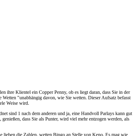
n ihre Klientel ein Copper Penny, ob es liegt daran, dass Sie in der
te Wetten "unabhängig davon, wie Sie wetten. Dieser Aufsatz befasst
ele Weise wird.
rdnet sind 1 nach dem anderen und ja, eine Handvoll Parlays kann gut
, genießen, dass Sie als Punter, wird viel mehr entzogen werden, als
Sie lieben die Zahlen, wetten Bingo an Stelle von Keno. Es mag wie