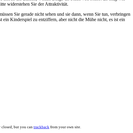
te widerstehen Sie der Attraktivität.
müssen Sie gerade nicht sehen und sie dann, wenn Sie tun, verbringen
 ein Kinderspiel zu entziffern, aber nicht die Mühe nicht, es ist ein
y closed, but you can
trackback
from your own site.