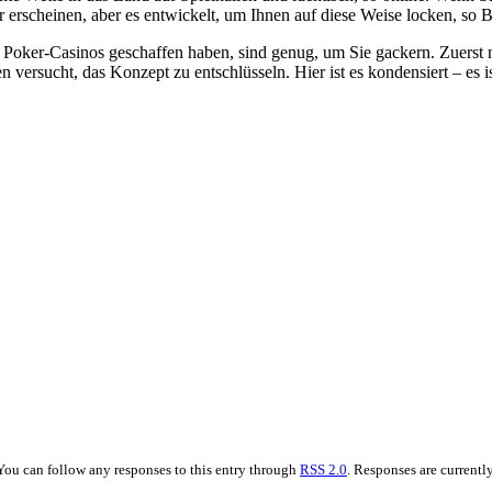
erscheinen, aber es entwickelt, um Ihnen auf diese Weise locken, so Bit
ss Poker-Casinos geschaffen haben, sind genug, um Sie gackern. Zuerst 
 versucht, das Konzept zu entschlüsseln. Hier ist es kondensiert – es ist
 You can follow any responses to this entry through
RSS 2.0
. Responses are currentl