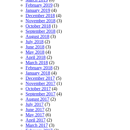
February 2019
(3)
January 2019
(4)
December 2018
(4)
November 2018
(3)
October 2018
(1)
September 2018
(1)
August 2018
(3)
July 2018
(2)
June 2018
(3)
May 2018
(4)
April 2018
(2)
March 2018
(2)
February 2018
(2)
January 2018
(4)
December 2017
(5)
November 2017
(1)
October 2017
(4)
September 2017
(4)
August 2017
(2)
July 2017
(7)
June 2017
(2)
May 2017
(6)
April 2017
(2)
March 2017
(3)