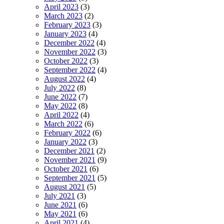
April 2023
(3)
March 2023
(2)
February 2023
(3)
January 2023
(4)
December 2022
(4)
November 2022
(3)
October 2022
(3)
September 2022
(4)
August 2022
(4)
July 2022
(8)
June 2022
(7)
May 2022
(8)
April 2022
(4)
March 2022
(6)
February 2022
(6)
January 2022
(3)
December 2021
(2)
November 2021
(9)
October 2021
(6)
September 2021
(5)
August 2021
(5)
July 2021
(3)
June 2021
(6)
May 2021
(6)
April 2021
(4)