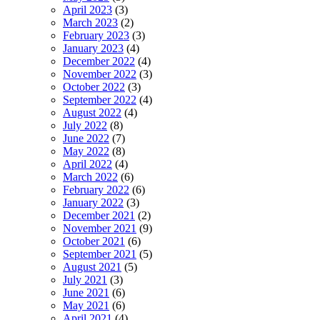
April 2023
(3)
March 2023
(2)
February 2023
(3)
January 2023
(4)
December 2022
(4)
November 2022
(3)
October 2022
(3)
September 2022
(4)
August 2022
(4)
July 2022
(8)
June 2022
(7)
May 2022
(8)
April 2022
(4)
March 2022
(6)
February 2022
(6)
January 2022
(3)
December 2021
(2)
November 2021
(9)
October 2021
(6)
September 2021
(5)
August 2021
(5)
July 2021
(3)
June 2021
(6)
May 2021
(6)
April 2021
(4)