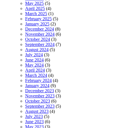
May 2025
(5)
April 2025
(4)
March 2025
(1)
February 2025
(5)
January 2025
(2)
December 2024
(8)
November 2024
(6)
October 2024
(3)
September 2024
(7)
August 2024
(5)
July 2024
(3)
June 2024
(6)
May 2024
(3)
April 2024
(3)
March 2024
(4)
February 2024
(4)
January 2024
(9)
December 2023
(3)
November 2023
(3)
October 2023
(6)
September 2023
(5)
August 2023
(4)
July 2023
(5)
June 2023
(6)
May 2023
(3)