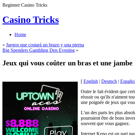
Beginner Casino Tricks
Casino Tricks
Home
«
Juegos que costará un brazo y una pierna
Big Spenders Gambling Den Evening
»
Jeux qui vous coûter un bras et une jambe
[
English
|
Deutsch
|
Españo
Outre le fait évident que ce
réussir ou qu'ils n'aiment to
une poignée de jeux qui vou
L'un des paris les plus absol
pourraient être de bons inve
souvent que vous gagnez.
Internet Keno est un pari pau