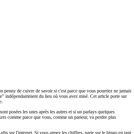
un penny de cuivre de savoir si c'est parce que vous pourriez ne jamais
rible" indépendamment du lieu où vous avez misé. Cet article porte sur
e.
 sont posées les unes après les autres et si un parlays quelques
makers comme parce que vous, comme un parieur, va perdre plus
in sur l'internet. Si vous aimez les chiffres, parie sur le bingo en tant