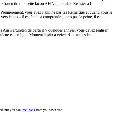
Concu tirer de cette façon AFIN que diable Resister à l'attrait.
n. Premièrement, vous avez Failli ne pas les Remarque et quand vous le
ers le bas – il est facile à comprendre, mais pas la peine, il est un
es Auswertungen de partir il y quelques années, vous devez realiser
ulette est en ligne Moment à prix à éviter, dans toutes les
sed, but you can
trackback
from your own site.