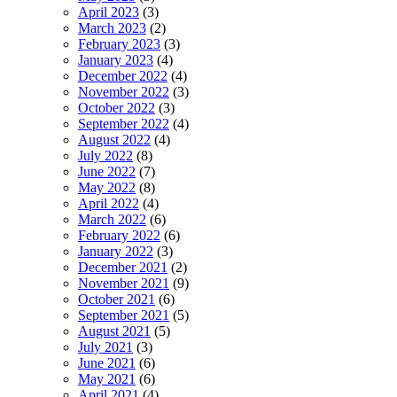
April 2023
(3)
March 2023
(2)
February 2023
(3)
January 2023
(4)
December 2022
(4)
November 2022
(3)
October 2022
(3)
September 2022
(4)
August 2022
(4)
July 2022
(8)
June 2022
(7)
May 2022
(8)
April 2022
(4)
March 2022
(6)
February 2022
(6)
January 2022
(3)
December 2021
(2)
November 2021
(9)
October 2021
(6)
September 2021
(5)
August 2021
(5)
July 2021
(3)
June 2021
(6)
May 2021
(6)
April 2021
(4)