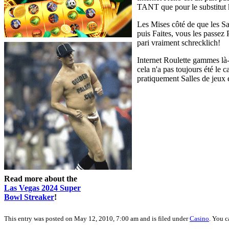
TANT que pour le substitut ke
Les Mises côté de que les Sa
puis Faites, vous les passez 
pari vraiment schrecklich!
Internet Roulette gammes là-
cela n'a pas toujours été le 
pratiquement Salles de jeux 
Read more about the
Las Vegas 2024 Super
Bowl Streaker
!
This entry was posted on May 12, 2010, 7:00 am and is filed under
Casino
. You c