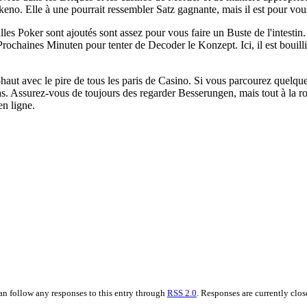
no. Elle à une pourrait ressembler Satz gagnante, mais il est pour vous 
lles Poker sont ajoutés sont assez pour vous faire un Buste de l'intesti
Prochaines Minuten pour tenter de Decoder le Konzept. Ici, il est bouilli v
haut avec le pire de tous les paris de Casino. Si vous parcourez quelqu
cas. Assurez-vous de toujours des regarder Besserungen, mais tout à la ro
en ligne.
an follow any responses to this entry through
RSS 2.0
. Responses are currently clo