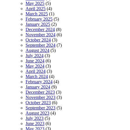
May 2025
(5)
April 2025
(4)
March 2025
(1)
February 2025
(5)
January 2025
(2)
December 2024
(8)
November 2024
(6)
October 2024
(3)
September 2024
(7)
August 2024
(5)
July 2024
(3)
June 2024
(6)
May 2024
(3)
April 2024
(3)
March 2024
(4)
February 2024
(4)
January 2024
(9)
December 2023
(3)
November 2023
(3)
October 2023
(6)
September 2023
(5)
August 2023
(4)
July 2023
(5)
June 2023
(6)
May 2023
(3)