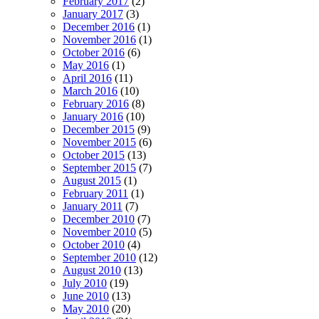
February 2017
(2)
January 2017
(3)
December 2016
(1)
November 2016
(1)
October 2016
(6)
May 2016
(1)
April 2016
(11)
March 2016
(10)
February 2016
(8)
January 2016
(10)
December 2015
(9)
November 2015
(6)
October 2015
(13)
September 2015
(7)
August 2015
(1)
February 2011
(1)
January 2011
(7)
December 2010
(7)
November 2010
(5)
October 2010
(4)
September 2010
(12)
August 2010
(13)
July 2010
(19)
June 2010
(13)
May 2010
(20)