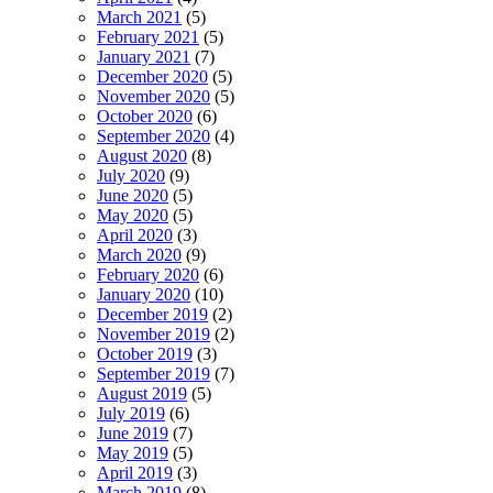
March 2021
(5)
February 2021
(5)
January 2021
(7)
December 2020
(5)
November 2020
(5)
October 2020
(6)
September 2020
(4)
August 2020
(8)
July 2020
(9)
June 2020
(5)
May 2020
(5)
April 2020
(3)
March 2020
(9)
February 2020
(6)
January 2020
(10)
December 2019
(2)
November 2019
(2)
October 2019
(3)
September 2019
(7)
August 2019
(5)
July 2019
(6)
June 2019
(7)
May 2019
(5)
April 2019
(3)
March 2019
(8)