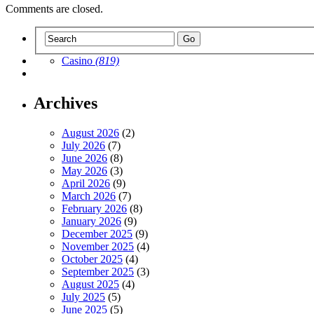
Comments are closed.
Casino
(819)
Archives
August 2026
(2)
July 2026
(7)
June 2026
(8)
May 2026
(3)
April 2026
(9)
March 2026
(7)
February 2026
(8)
January 2026
(9)
December 2025
(9)
November 2025
(4)
October 2025
(4)
September 2025
(3)
August 2025
(4)
July 2025
(5)
June 2025
(5)