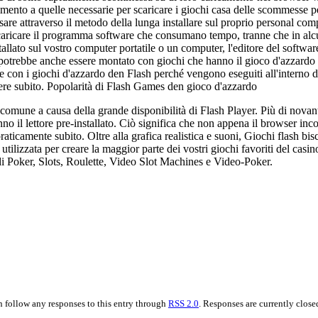
imento a quelle necessarie per scaricare i giochi casa delle scommesse 
assare attraverso il metodo della lunga installare sul proprio personal 
aricare il programma software che consumano tempo, tranne che in alcu
stallato sul vostro computer portatile o un computer, l'editore del soft
otrebbe anche essere montato con giochi che hanno il gioco d'azzardo a
e con i giochi d'azzardo den Flash perché vengono eseguiti all'interno de
ere subito. Popolarità di Flash Games den gioco d'azzardo
 comune a causa della grande disponibilità di Flash Player. Più di nov
o il lettore pre-installato. Ciò significa che non appena il browser inco
aticamente subito. Oltre alla grafica realistica e suoni, Giochi flash bi
ta utilizzata per creare la maggior parte dei vostri giochi favoriti del
 Poker, Slots, Roulette, Video Slot Machines e Video-Poker.
n follow any responses to this entry through
RSS 2.0
. Responses are currently clos