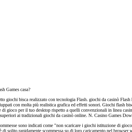
ash Games casa?
tto giochi bisca realizzato con tecnologia Flash. giochi da casinò Flash 
uppati con molta più realistica grafica ed effetti sonori. Giochi flash bi
one di gioco per il tuo desktop rispetto a quelli convenzionali in linea ca
o superiori ai tradizionali giochi da casinò online. N. Casino Games Do
ommesse sono indicati come "non scaricare i giochi istituzione di gioco"
a è di solito rapidamente scommessa su di loro caricamento nel browser